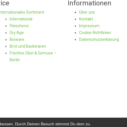
ice
Informationen
Internationales Sortiment
Über uns
International
Kontakt
Fleischerei
Impressum
Dry Age
Cookie-Richtlinien
Bioware
Datenschutzerklärung
Brot und Backwaren
Frisches Obst & Gemüse –
Berlin
erbessen. Durch Deinen Besuch stimmst Du dem zu.