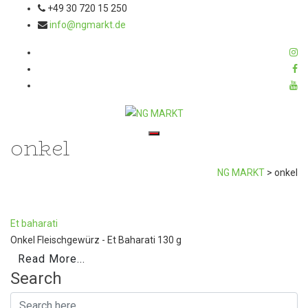
+49 30 720 15 250
info@ngmarkt.de
onkel
Toggle navigation
NG MARKT
>
onkel
Et baharati
Onkel Fleischgewürz - Et Baharati 130 g
Read More...
Search