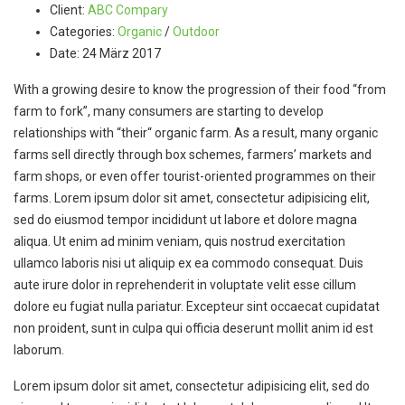
Client:
ABC Compary
Categories:
Organic
/
Outdoor
Date:
24 März 2017
With a growing desire to know the progression of their food “from
farm to fork”, many consumers are starting to develop
relationships with “their“ organic farm. As a result, many organic
farms sell directly through box schemes, farmers’ markets and
farm shops, or even offer tourist-oriented programmes on their
farms. Lorem ipsum dolor sit amet, consectetur adipisicing elit,
sed do eiusmod tempor incididunt ut labore et dolore magna
aliqua. Ut enim ad minim veniam, quis nostrud exercitation
ullamco laboris nisi ut aliquip ex ea commodo consequat. Duis
aute irure dolor in reprehenderit in voluptate velit esse cillum
dolore eu fugiat nulla pariatur. Excepteur sint occaecat cupidatat
non proident, sunt in culpa qui officia deserunt mollit anim id est
laborum.
Lorem ipsum dolor sit amet, consectetur adipisicing elit, sed do