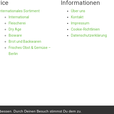
ice
Informationen
Internationales Sortiment
Über uns
International
Kontakt
Fleischerei
Impressum
Dry Age
Cookie-Richtlinien
Bioware
Datenschutzerklärung
Brot und Backwaren
Frisches Obst & Gemüse –
Berlin
erbessen. Durch Deinen Besuch stimmst Du dem zu.